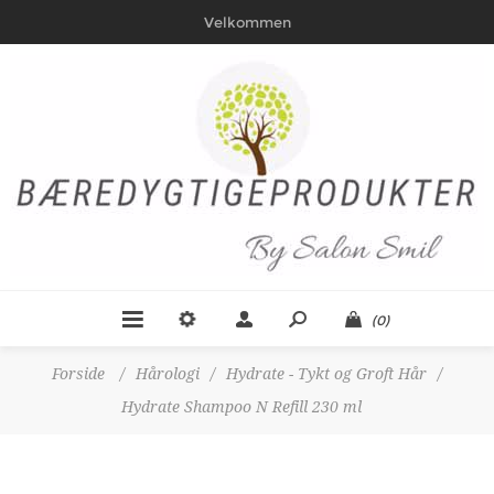
Velkommen
(0)
Forside
/
Hårologi
/
Hydrate - Tykt og Groft Hår
/
Hydrate Shampoo N Refill 230 ml